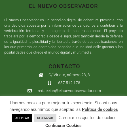
EL NUEVO OBSERVADOR
El Nuevo Observador es un periodico digital de cobertura provincial con
una decidida apuesta por la información de calidad, para contribuir a la
vertebración territorial y al progreso de nuestra sociedad. El proyecto
trabajará por la democracia desde el rigor, pero también desde la defensa
de la igualdad, la pluralidad y la libertad a través de sus publicaciones, en
las que primarán los contenidos pegados a la realidad calle gracias a las
posibilidades que ofrece el mundo digital y multimedia.
CONTACTO
C/ Viriato, número 23, 3
637 512 178
redaccion@elnuevoobservador.com
Usamos cookies para mejorar tu experiencia. Si continuas
Copyright ©
2026
El Nuevo Observador
| Sumurdigital
Diseño web
navegando asumimos que aceptas las
Política de cookies
y
Desarrollo
| All Rights Reserved |
Aviso Legal
|
Política de
. Cambiar los ajustes de cookies
ACEPTAR
RECHAZAR
Privacidad
|
Política de cookies
|
User
Configurar Cookies