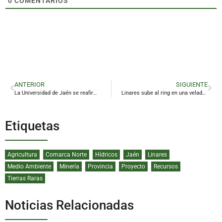
0
COMENTARIOS
ANTERIOR
SIGUIENTE
La Universidad de Jaén se reafirma al frente del sistema universitario andaluz, según el Ranking CYD 2026
Linares sube al ring en una velada que consolida su renacer boxístico
Etiquetas
Agricultura
Comarca Norte
Hídricos
Jaén
Linares
Medio Ambiente
Minería
Provincia
Proyecto
Recursos
Tierras Raras
Noticias Relacionadas