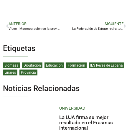
ANTERIOR
SIGUIENTE
Vídeo | Macroperación en la provincia contra una «organización criminal» de tráfico de drogas
La Federación de Kárate retira todas las distinciones al dueño del gimnasio de Linares condenado por abusos
Etiquetas
Biomasa
Diputación
Educación
Formación
IES Reyes de España
Linares
Provincia
Noticias Relacionadas
UNIVERSIDAD
La UJA firma su mejor
resultado en el Erasmus
internacional