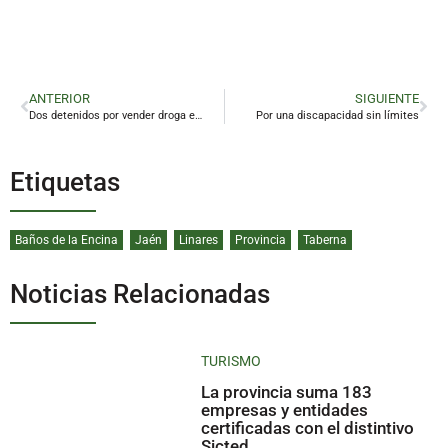
ANTERIOR
SIGUIENTE
Dos detenidos por vender droga en un piso de Linares que usaban también como ‘fumadero’
Por una discapacidad sin límites
Etiquetas
Baños de la Encina
Jaén
Linares
Provincia
Taberna
Noticias Relacionadas
TURISMO
La provincia suma 183
empresas y entidades
certificadas con el distintivo
Sicted