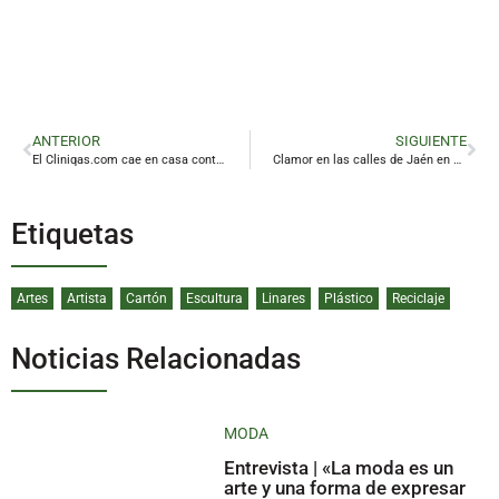
ANTERIOR
SIGUIENTE
El Cliniqas.com cae en casa contra el colista
Clamor en las calles de Jaén en defensa de la sanidad pública
Etiquetas
Artes
Artista
Cartón
Escultura
Linares
Plástico
Reciclaje
Noticias Relacionadas
MODA
Entrevista | «La moda es un
arte y una forma de expresar