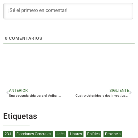
0
COMENTARIOS
ANTERIOR
SIGUIENTE
Una segunda vida para el Aníbal militar como vehículo eléctrico
Cuatro detenidos y dos investigados en La Carolina por presunto tráfico de drogas
Etiquetas
23J
Elecciones Generales
Jaén
Linares
Política
Provincia