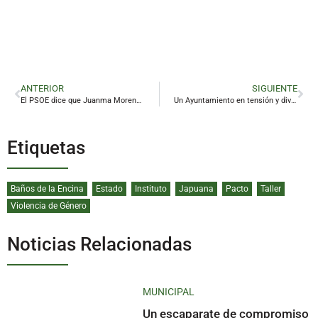
ANTERIOR
SIGUIENTE
El PSOE dice que Juanma Moreno «vende humo» a los linarenses
Un Ayuntamiento en tensión y dividido
Etiquetas
Baños de la Encina
Estado
Instituto
Japuana
Pacto
Taller
Violencia de Género
Noticias Relacionadas
MUNICIPAL
Un escaparate de compromiso