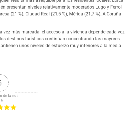
uiler resulta más asequible para los residentes locales. Lorca
bién presentan niveles relativamente moderados Lugo y Ferrol
resa (21 %), Ciudad Real (21,5 %), Mérida (21,7 %), A Coruña
da vez más marcada: el acceso a la vivienda depende cada vez
 los destinos turísticos continúan concentrando las mayores
mantienen unos niveles de esfuerzo muy inferiores a la media
.
5
n de la not
ia