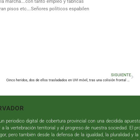
 la marcha….con tanto empleo y fábricas
ran pisos etc….Señores políticos espabilen
SIGUIENTE
Cinco heridos, dos de ellos trasladados en UVI móvil, tras una colisión frontal en Linares
RVADOR
n periodico digital de cobertura provincial con una decidida apuest
r a la vertebración territorial y al progreso de nuestra sociedad. El p
gor, pero también desde la defensa de la igualdad, la pluralidad y la 