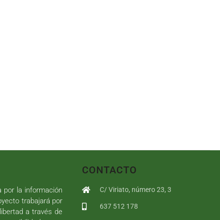
CONTACTO
a por la información
C/ Viriato, número 23, 3
royecto trabajará por
637 512 178
libertad a través de