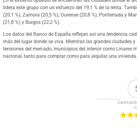
En el extremo opuesto se encuentran las ciudades donde el alq
lidera este grupo con un esfuerzo del 19,1 % de la renta. Tam
(20,1 %), Zamora (20,5 %), Ourense (20,8 %), Ponferrada y Man
(21,8 %) y Burgos (22,2 %).
Los datos del Banco de España reflejan así una tendencia ca
más del lugar donde se viva. Mientras las grandes ciudades y
tensiones del mercado, municipios del interior como Linares 
nacional, tanto para comprar como para alquilar una vivienda
Calificació
ic