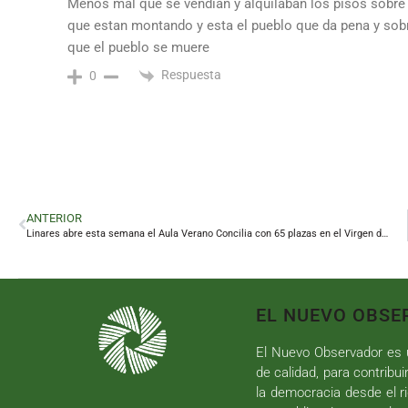
Menos mal que se vendían y alquilaban los pisos sobre
que estan montando y esta el pueblo que da pena y sob
que el pueblo se muere
Respuesta
0
ANTERIOR
Linares abre esta semana el Aula Verano Concilia con 65 plazas en el Virgen de Linarejos
EL NUEVO OBSE
El Nuevo Observador es u
de calidad, para contribui
la democracia desde el ri