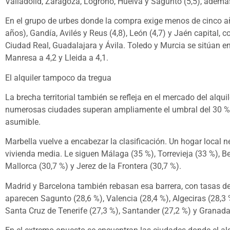
Valladolid, Zaragoza, Logroño, Huelva y Sagunto (5,5), además 
En el grupo de urbes donde la compra exige menos de cinco añ
años), Gandía, Avilés y Reus (4,8), León (4,7) y Jaén capital,
Ciudad Real, Guadalajara y Ávila. Toledo y Murcia se sitúan en
Manresa a 4,2 y Lleida a 4,1.
El alquiler tampoco da tregua
La brecha territorial también se refleja en el mercado del alqui
numerosas ciudades superan ampliamente el umbral del 30 % d
asumible.
Marbella vuelve a encabezar la clasificación. Un hogar local n
vivienda media. Le siguen Málaga (35 %), Torrevieja (33 %), Be
Mallorca (30,7 %) y Jerez de la Frontera (30,7 %).
Madrid y Barcelona también rebasan esa barrera, con tasas de 
aparecen Sagunto (28,6 %), Valencia (28,4 %), Algeciras (28,3 %
Santa Cruz de Tenerife (27,3 %), Santander (27,2 %) y Granada