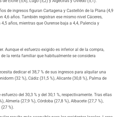
de Elche (5,4), Lugo (5,2) y Algeciras y Oviedo (5,1).
os de ingresos figuran Cartagena y Castellón de la Plana (4,9
 con 4,6 años. También registran ese mismo nivel Cáceres,
 4,5 años, mientras que Ourense baja a 4,4, Palencia y
ler. Aunque el esfuerzo exigido es inferior al de la compra,
e la renta familiar que habitualmente se considera
ecesita dedicar el 38,7 % de sus ingresos para alquilar una
nidorm (32 %), Cádiz (31,5 %), Alicante (30,8 %), Palma de
esfuerzo del 30,3 % y del 30,1 %, respectivamente. Tras ellas
), Almería (27,9 %), Córdoba (27,8 %), Albacete (27,7 %),
 (27 %).