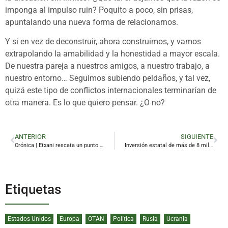
imponga al impulso ruin? Poquito a poco, sin prisas,
apuntalando una nueva forma de relacionarnos.
Y si en vez de deconstruir, ahora construimos, y vamos
extrapolando la amabilidad y la honestidad a mayor escala.
De nuestra pareja a nuestros amigos, a nuestro trabajo, a
nuestro entorno… Seguimos subiendo peldaños, y tal vez,
quizá este tipo de conflictos internacionales terminarían de
otra manera. Es lo que quiero pensar. ¿O no?
ANTERIOR
SIGUIENTE
Crónica | Etxani rescata un punto valioso para el Linares
Inversión estatal de más de 8 millones para proyectos renovables en la provincia
Etiquetas
Estados Unidos
Europa
OTAN
Política
Rusia
Ucrania