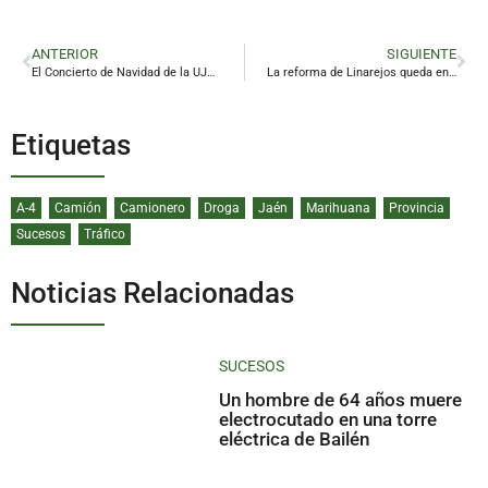
ANTERIOR
SIGUIENTE
El Concierto de Navidad de la UJA crece y se abre a Linares
La reforma de Linarejos queda en suspenso con un avance mínimo y sin constructora
Etiquetas
A-4
Camión
Camionero
Droga
Jaén
Marihuana
Provincia
Sucesos
Tráfico
Noticias Relacionadas
SUCESOS
Un hombre de 64 años muere
electrocutado en una torre
eléctrica de Bailén