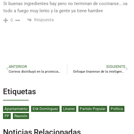
Si buenas ingredientes hay pero no terminan de cocinarse….va
todo a fuego muy lento y la gente ya tiene hambre
Respuesta
0
ANTERIOR
SIGUIENTE
Correos distribuyó en la provincia más de 10.500 de distintivos ambientales de la DGT durante 2024
Enfoque linarense de la inteligencia artificial con visión internacional
Etiquetas
Ayuntamiento
Erik Domínguez
Linares
Partido Popular
Política
PP
Reunión
Noticias Relacionadas