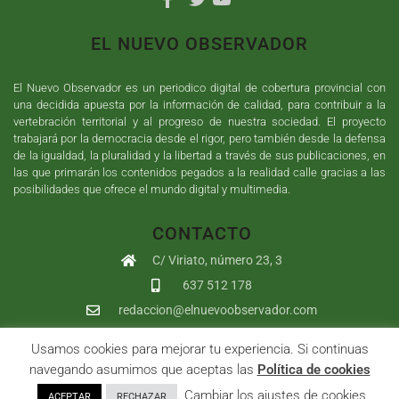
EL NUEVO OBSERVADOR
El Nuevo Observador es un periodico digital de cobertura provincial con
una decidida apuesta por la información de calidad, para contribuir a la
vertebración territorial y al progreso de nuestra sociedad. El proyecto
trabajará por la democracia desde el rigor, pero también desde la defensa
de la igualdad, la pluralidad y la libertad a través de sus publicaciones, en
las que primarán los contenidos pegados a la realidad calle gracias a las
posibilidades que ofrece el mundo digital y multimedia.
CONTACTO
C/ Viriato, número 23, 3
637 512 178
redaccion@elnuevoobservador.com
Usamos cookies para mejorar tu experiencia. Si continuas
Copyright ©
2026
El Nuevo Observador
| Sumurdigital
Diseño web
navegando asumimos que aceptas las
Política de cookies
y
Desarrollo
| All Rights Reserved |
Aviso Legal
|
Política de
. Cambiar los ajustes de cookies
ACEPTAR
RECHAZAR