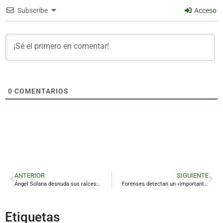
Subscribe
Acceso
0
COMENTARIOS
ANTERIOR
SIGUIENTE
Ángel Solana desnuda sus raíces flamencas en las tablas del Cervantes
Forenses detectan un «importante aumento» de las agresiones sexuales en la provincia
Etiquetas