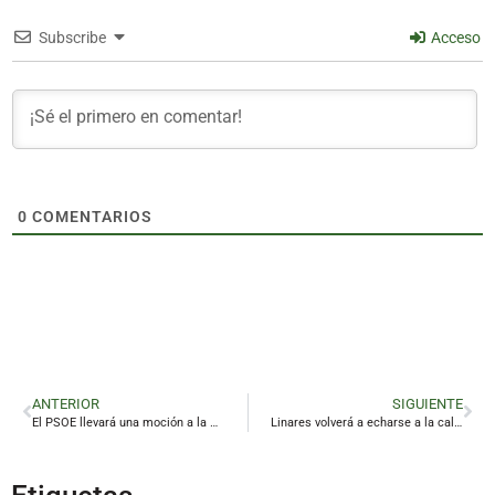
Subscribe
Acceso
0
COMENTARIOS
ANTERIOR
SIGUIENTE
El PSOE llevará una moción a la Diputación y ayuntamientos para exigir más recursos para el Infoca
Linares volverá a echarse a la calle contra el desmantelamiento de la educación pública