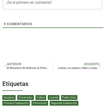
0
COMENTARIOS
ANTERIOR
SIGUIENTE
El Ministerio de Defensa, la Policía Nacional, la ONCE y el Orfeón Santo Reino, Premios de la Provincia
Linares, un espacio «libre y respetuoso» con el colectivo LGTBI
Etiquetas
Ascenso
Entrenador
Fútbol
Linares
Pedro Díaz
Primera Federación
Promoción
Segunda Federación