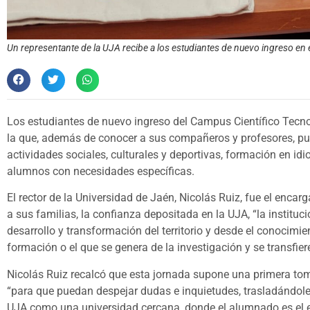
Un representante de la UJA recibe a los estudiantes de nuevo ingreso en
Los estudiantes de nuevo ingreso del Campus Científico Tecno
la que, además de conocer a sus compañeros y profesores, pud
actividades sociales, culturales y deportivas, formación en id
alumnos con necesidades específicas.
El rector de la Universidad de Jaén, Nicolás Ruiz, fue el encarg
a sus familias, la confianza depositada en la UJA, “la institu
desarrollo y transformación del territorio y desde el conocimi
formación o el que se genera de la investigación y se transfiere
Nicolás Ruiz recalcó que esta jornada supone una primera tom
“para que puedan despejar dudas e inquietudes, trasladándoles
UJA como una universidad cercana, donde el alumnado es el epi