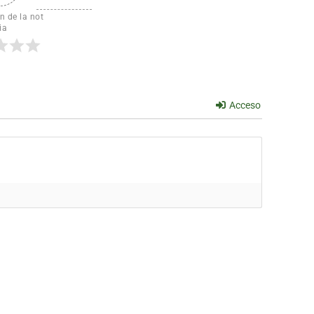
n de la not
ia
Acceso