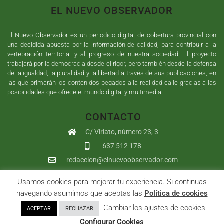
EL NUEVO OBSERVADOR
El Nuevo Observador es un periodico digital de cobertura provincial con
una decidida apuesta por la información de calidad, para contribuir a la
vertebración territorial y al progreso de nuestra sociedad. El proyecto
trabajará por la democracia desde el rigor, pero también desde la defensa
de la igualdad, la pluralidad y la libertad a través de sus publicaciones, en
las que primarán los contenidos pegados a la realidad calle gracias a las
posibilidades que ofrece el mundo digital y multimedia.
CONTACTO
C/ Viriato, número 23, 3
637 512 178
redaccion@elnuevoobservador.com
Usamos cookies para mejorar tu experiencia. Si continuas
Copyright ©
2026
El Nuevo Observador
| Sumurdigital
Diseño web
navegando asumimos que aceptas las
Política de cookies
y
Desarrollo
| All Rights Reserved |
Aviso Legal
|
Política de
. Cambiar los ajustes de cookies
ACEPTAR
RECHAZAR
Privacidad
|
Política de cookies
|
User
Configurar Cookies