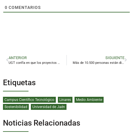
0
COMENTARIOS
ANTERIOR
SIGUIENTE
UGT confía en que los proyectos anunciados para Linares «no se queden en cuentos chinos»
Más de 10.500 personas están diagnosticadas con alzheimer en la provincia
Etiquetas
Campus Científico Tecnológico
Linares
Medio Ambiente
Sostenibilidad
Universidad de Jaén
Noticias Relacionadas