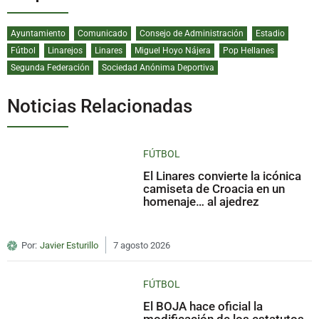
Ayuntamiento
Comunicado
Consejo de Administración
Estadio
Fútbol
Linarejos
Linares
Miguel Hoyo Nájera
Pop Hellanes
Segunda Federación
Sociedad Anónima Deportiva
Noticias Relacionadas
FÚTBOL
El Linares convierte la icónica
camiseta de Croacia en un
homenaje… al ajedrez
Por:
Javier Esturillo
7 agosto 2026
FÚTBOL
El BOJA hace oficial la