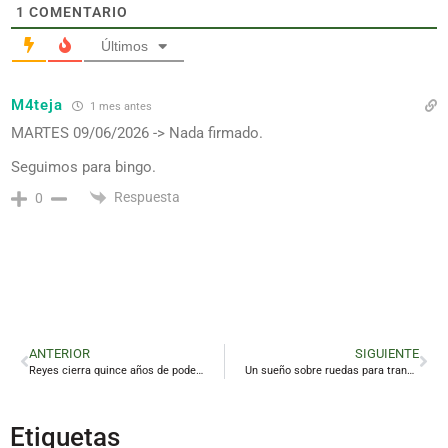
1
COMENTARIO
Últimos
M4teja
1 mes antes
MARTES 09/06/2026 -> Nada firmado.
Seguimos para bingo.
Respuesta
0
ANTERIOR
SIGUIENTE
Reyes cierra quince años de poder institucional en Jaén con un alegato contra el victimismo provincial
Un sueño sobre ruedas para transformar El Cerro
Etiquetas