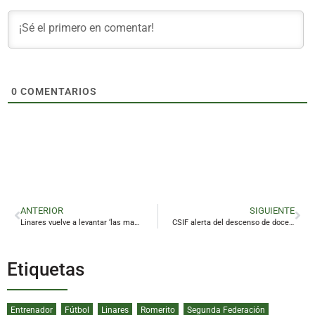
0
COMENTARIOS
ANTERIOR
SIGUIENTE
Linares vuelve a levantar ‘las manos blancas’ contra el terrorismo
CSIF alerta del descenso de docentes y el exceso de ratio en la provincia
Etiquetas
Entrenador
Fútbol
Linares
Romerito
Segunda Federación