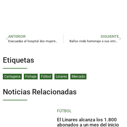
ANTERIOR
SIGUIENTE
Evacuadas al hospital dos mujeres por un incendio en un piso de Linares
Baños rinde homenaje a sus emigrantes a base de diversión y alegría
Etiquetas
Cartagena
Fichaje
Fútbol
Linares
Mercado
Noticias Relacionadas
FÚTBOL
El Linares alcanza los 1.800
abonados a un mes del inicio