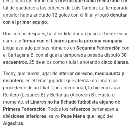
destacaba las numerosas
ofertas que había rechazado
con
tal de quedarse a las órdenes de Luis Carrión. La temporada
anterior había anotado 12 goles con el filial y logró
debutar
con el primer equipo
.
Dos cursos después, ha decidido dar un paso al frente en su
carrera y
firmar con el Linares para la próxima campaña
.
Llega avalado por sus números en
Segunda Federación
con
el Cartagena B, con el que la temporada pasada disputó
30
encuentro
s, 25 de ellos como titular, anotando
cinco dianas
.
Teddy, que puede jugar de
interior derecho, mediapunta y
delantero
, es el tercer jugador que aterriza en Linarejos
procedente de un filial. Con anterioridad, lo hicieron Javi
Rentero (Leganés B) y Berlanga (Alcorcón B). Hasta el
momento,
el Linares no ha fichado futbolista alguno de
Primera Federación
. Todos los
refuerzos
pertenecen a
divisiones inferiores
, salvo
Pepe Mena
que llegó del
Algeciras
.