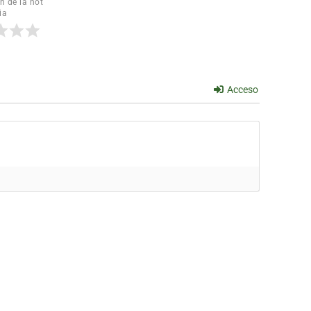
n de la not
ia
Acceso