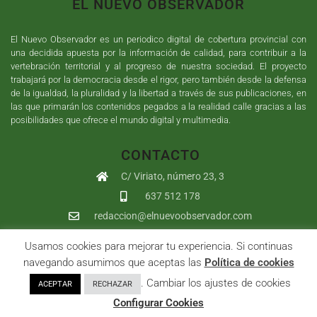
EL NUEVO OBSERVADOR
El Nuevo Observador es un periodico digital de cobertura provincial con
una decidida apuesta por la información de calidad, para contribuir a la
vertebración territorial y al progreso de nuestra sociedad. El proyecto
trabajará por la democracia desde el rigor, pero también desde la defensa
de la igualdad, la pluralidad y la libertad a través de sus publicaciones, en
las que primarán los contenidos pegados a la realidad calle gracias a las
posibilidades que ofrece el mundo digital y multimedia.
CONTACTO
C/ Viriato, número 23, 3
637 512 178
redaccion@elnuevoobservador.com
Usamos cookies para mejorar tu experiencia. Si continuas
Copyright ©
2026
El Nuevo Observador
| Sumurdigital
Diseño web
navegando asumimos que aceptas las
Política de cookies
y
Desarrollo
| All Rights Reserved |
Aviso Legal
|
Política de
. Cambiar los ajustes de cookies
ACEPTAR
RECHAZAR
Privacidad
|
Política de cookies
|
User
Configurar Cookies