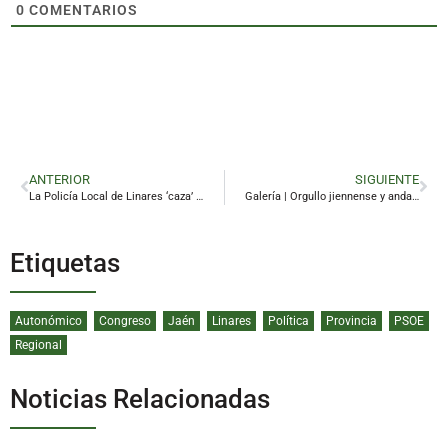
0
COMENTARIOS
ANTERIOR
SIGUIENTE
La Policía Local de Linares ‘caza’ al presunto autor de varios hurtos en comercios del centro
Galería | Orgullo jiennense y andaluz
Etiquetas
Autonómico
Congreso
Jaén
Linares
Política
Provincia
PSOE
Regional
Noticias Relacionadas