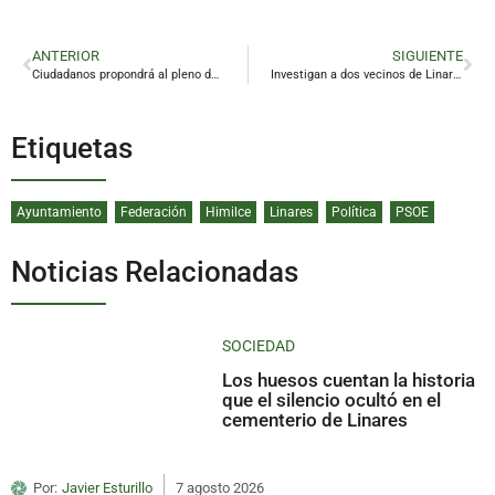
ANTERIOR
SIGUIENTE
Ciudadanos propondrá al pleno de Diputación mejorar la seguridad vial para los ciclistas
Investigan a dos vecinos de Linares por robar y matar a golpes a varios cerdos en Vilches
Etiquetas
Ayuntamiento
Federación
Himilce
Linares
Política
PSOE
Noticias Relacionadas
SOCIEDAD
Los huesos cuentan la historia
que el silencio ocultó en el
cementerio de Linares
Por:
Javier Esturillo
7 agosto 2026