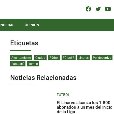
UNDIDAD
OPINIÓN
Etiquetas
Ayuntamiento
Ciudad
Fútbol
Fútbol 7
Linares
Polideportivo
San José
Torneo
Noticias Relacionadas
FÚTBOL
El Linares alcanza los 1.800
abonados a un mes del inicio
de la Liga