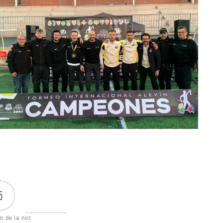
5
n de la not