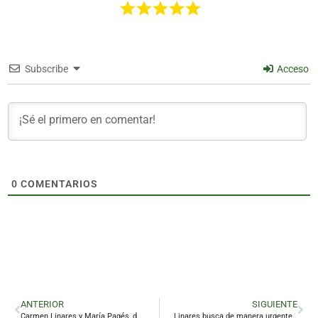
Subscribe
Acceso
0
COMENTARIOS
ANTERIOR
SIGUIENTE
Carmen Linares y María Pagés, de la alfombra azul de Oviedo a la roja de Málaga
Linares busca de manera urgente una empresa para que limpie los solares municipales