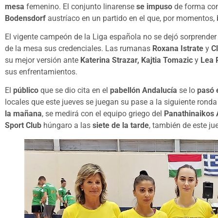
mesa
femenino. El conjunto linarense
se impuso
de forma co
Bodensdorf
austríaco en un partido en el que, por momentos, 
El vigente campeón de la Liga española no se dejó sorprender po
de la mesa sus credenciales. Las rumanas
Roxana Istrate
y
C
su mejor versión ante
Katerina Strazar, Kajtia Tomazic
y
Lea 
sus enfrentamientos.
El
público
que se dio cita en el
pabellón Andalucía
se lo
pasó 
locales que este jueves se juegan su pase a la siguiente ronda
la mañana
, se medirá con el equipo griego del
Panathinaikos
Sport Club
húngaro a las
siete de la tarde
, también de este ju