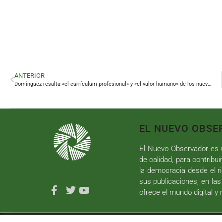
ANTERIOR
Domínguez resalta «el currículum profesional» y «el valor humano» de los nuevos delegados
EL NUEVO OBSE
El Nuevo Observador es u
de calidad, para contribui
la democracia desde el ri
sus publicaciones, en las
ofrece el mundo digital y