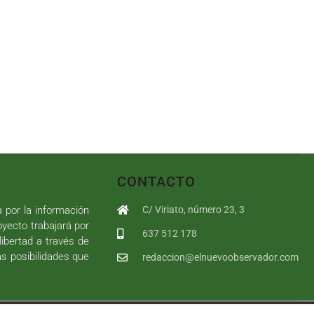
CONTACTO
a por la información
C/ Viriato, número 23, 3
royecto trabajará por
637 512 178
libertad a través de
as posibilidades que
redaccion@elnuevoobservador.com