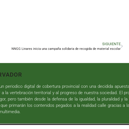
SIGUIENTE
NNGG Linares inicia una campaña solidaria de recogida de material escolar
RVADOR
n periodico digital de cobertura provincial con una decidida apuest
r a la vertebración territorial y al progreso de nuestra sociedad. El p
gor, pero también desde la defensa de la igualdad, la pluralidad y la 
 que primarán los contenidos pegados a la realidad calle gracias a l
 multimedia.