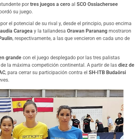
ntundente por
tres juegos a cero
al
SCO Ossiachersee
bordó su juego.
r el potencial de su rival y, desde el principio, puso encima
laudia Caragea
y la tailandesa
Orawan Paranang
mostraron
Paulin
, respectivamente, a las que vencieron en cada uno de
en grande
con el juego desplegado por las tres palistas
 de la máxima competición continental. A partir de las
diez de
 AC
, para cerrar su participación contra el
SH-ITB Budaörsi
eves.