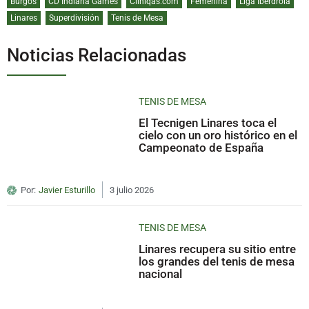
Burgos
CD Indiana Games
Cliniqas.com
Femenina
Liga Iberdrola
Linares
Superdivisión
Tenis de Mesa
Noticias Relacionadas
TENIS DE MESA
El Tecnigen Linares toca el
cielo con un oro histórico en el
Campeonato de España
Por:
Javier Esturillo
3 julio 2026
TENIS DE MESA
Linares recupera su sitio entre
los grandes del tenis de mesa
nacional