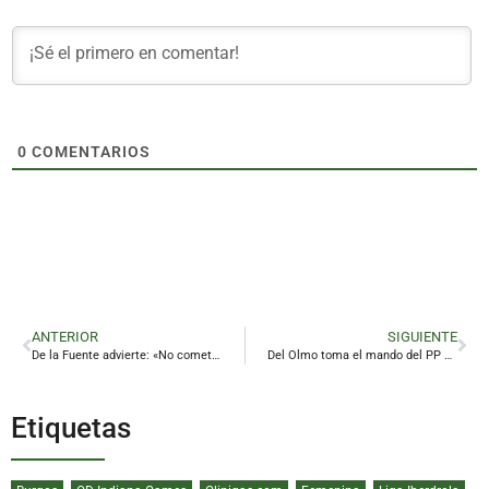
0
COMENTARIOS
ANTERIOR
SIGUIENTE
De la Fuente advierte: «No cometeremos el error de confiarnos en Chapín»
Del Olmo toma el mando del PP de Linares por aclamación
Etiquetas