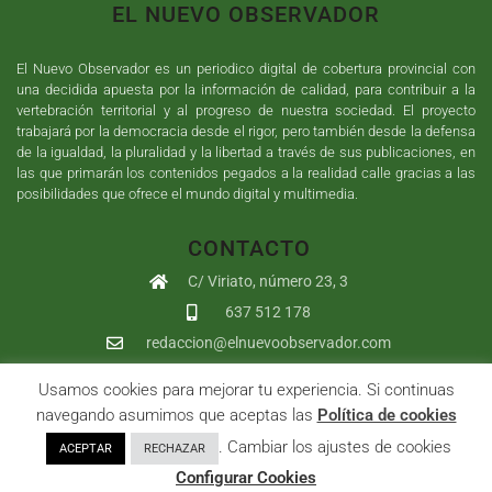
EL NUEVO OBSERVADOR
El Nuevo Observador es un periodico digital de cobertura provincial con
una decidida apuesta por la información de calidad, para contribuir a la
vertebración territorial y al progreso de nuestra sociedad. El proyecto
trabajará por la democracia desde el rigor, pero también desde la defensa
de la igualdad, la pluralidad y la libertad a través de sus publicaciones, en
las que primarán los contenidos pegados a la realidad calle gracias a las
posibilidades que ofrece el mundo digital y multimedia.
CONTACTO
C/ Viriato, número 23, 3
637 512 178
redaccion@elnuevoobservador.com
Usamos cookies para mejorar tu experiencia. Si continuas
Copyright ©
2026
El Nuevo Observador
| Sumurdigital
Diseño web
navegando asumimos que aceptas las
Política de cookies
y
Desarrollo
| All Rights Reserved |
Aviso Legal
|
Política de
. Cambiar los ajustes de cookies
ACEPTAR
RECHAZAR
Privacidad
|
Política de cookies
|
User
Configurar Cookies