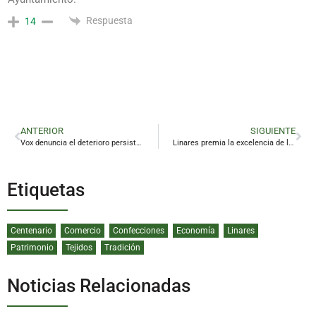
Respuesta
14
ANTERIOR
SIGUIENTE
Vox denuncia el deterioro persistente de la ‘Gota de Leche’ ante la pasividad del Gobierno local
Linares premia la excelencia de los nuevos talentos del piano
Etiquetas
Centenario
Comercio
Confecciones
Economía
Linares
Patrimonio
Tejidos
Tradición
Noticias Relacionadas