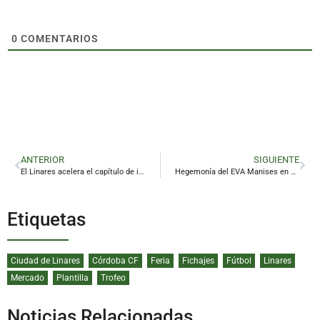
0
COMENTARIOS
ANTERIOR
SIGUIENTE
El Linares acelera el capítulo de incorporaciones con la cesión de Rafa Llorente
Hegemonía del EVA Manises en Linares
Etiquetas
Ciudad de Linares
Córdoba CF
Feria
Fichajes
Fútbol
Linares
Mercado
Plantilla
Trofeo
Noticias Relacionadas