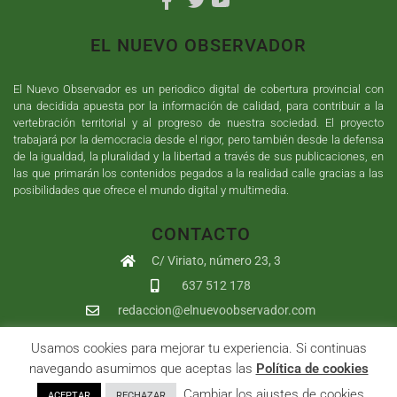
EL NUEVO OBSERVADOR
El Nuevo Observador es un periodico digital de cobertura provincial con
una decidida apuesta por la información de calidad, para contribuir a la
vertebración territorial y al progreso de nuestra sociedad. El proyecto
trabajará por la democracia desde el rigor, pero también desde la defensa
de la igualdad, la pluralidad y la libertad a través de sus publicaciones, en
las que primarán los contenidos pegados a la realidad calle gracias a las
posibilidades que ofrece el mundo digital y multimedia.
CONTACTO
C/ Viriato, número 23, 3
637 512 178
redaccion@elnuevoobservador.com
Usamos cookies para mejorar tu experiencia. Si continuas
Copyright ©
2026
El Nuevo Observador
| Sumurdigital
Diseño web
navegando asumimos que aceptas las
Política de cookies
y
Desarrollo
| All Rights Reserved |
Aviso Legal
|
Política de
. Cambiar los ajustes de cookies
ACEPTAR
RECHAZAR