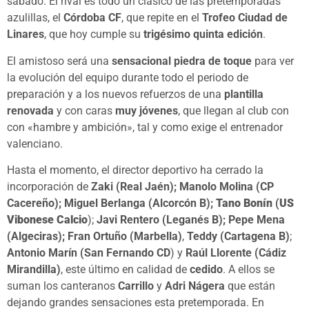
sábado. El rival es todo un clásico de las pretemporadas
azulillas, el
Córdoba CF
, que repite en el
Trofeo Ciudad de
Linares
, que hoy cumple su
trigésimo quinta edición
.
El amistoso será una
sensacional piedra de toque
para ver
la evolución del equipo durante todo el periodo de
preparación y a los nuevos refuerzos de una
plantilla
renovada
y con caras
muy jóvenes
, que llegan al club con
con «hambre y ambición», tal y como exige el entrenador
valenciano.
Hasta el momento, el director deportivo ha cerrado la
incorporación de
Zaki (Real Jaén); Manolo Molina (CP
Cacereño); Miguel Berlanga (Alcorcón B);
Tano Bonín
(
US
Vibonese Calcio
);
Javi Rentero (Leganés B); Pepe Mena
(Algeciras); Fran Ortuño (Marbella)
,
Teddy
(Cartagena B)
;
Antonio Marín (San Fernando CD
) y
Raúl Llorente (Cádiz
Mirandilla)
, este último en calidad de
cedido
. A ellos se
suman los canteranos
Carrillo
y
Adri Nágera
que están
dejando grandes sensaciones esta pretemporada. En