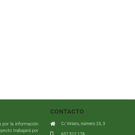
CONTACTO
a por la información
C/ Viriato, número 23, 3
royecto trabajará por
637 512 178