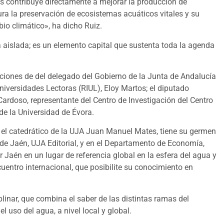
os contribuye directamente a mejorar la producción de
ura la preservación de ecosistemas acuáticos vitales y su
bio climático», ha dicho Ruiz.
a aislada; es un elemento capital que sustenta toda la agenda
ciones de del delegado del Gobierno de la Junta de Andalucía
 Universidades Lectoras (RIUL), Eloy Martos; el diputado
Cardoso, representante del Centro de Investigación del Centro
 de la Universidad de Évora.
 es el catedrático de la UJA Juan Manuel Mates, tiene su germen
dad de Jaén, UJA Editorial, y en el Departamento de Economía,
r Jaén en un lugar de referencia global en la esfera del agua y
uentro internacional, que posibilite su conocimiento en
linar, que combina el saber de las distintas ramas del
l uso del agua, a nivel local y global.