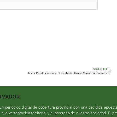
SIGUIENTE
Javier Perales se pone al frente del Grupo Municipal Socialista
RVADOR
n periodico digital de cobertura provincial con una decidida apuest
r a la vertebración territorial y al progreso de nuestra sociedad. El p