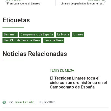
Fran Lara vuelve al Linares
Linares despedirá junio con temperaturas por encima de los 40 grados
Etiquetas
Benjamín
Campeonato de España
La Nucía
Linares
Real Club de Tenis de Mesa
Tenis de Mesa
Noticias Relacionadas
TENIS DE MESA
El Tecnigen Linares toca el
cielo con un oro histórico en el
Campeonato de España
Por:
Javier Esturillo
3 julio 2026