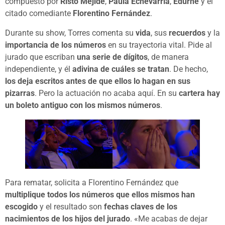
compuesto por
Risto Mejide
,
Paula Echevarría
,
Edurne
y el
citado comediante
Florentino Fernández
.
Durante su show, Torres comenta su
vida
, sus
recuerdos
y la
importancia de los números
en su trayectoria vital. Pide al
jurado que escriban
una serie de dígitos
, de manera
independiente, y él
adivina de cuáles se tratan
. De hecho,
los deja escritos antes de que ellos lo hagan en sus
pizarras
. Pero la actuación no acaba aquí. En su
cartera hay
un boleto antiguo con los mismos números
.
Para rematar, solicita a Florentino Fernández que
multiplique todos los números que ellos mismos han
escogido
y el resultado son
fechas claves de los
nacimientos de los hijos del jurado
. «Me acabas de dejar