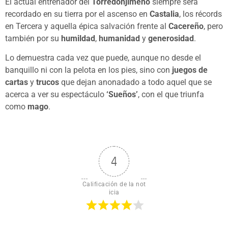
El actual entrenador del
Torredonjimeno
siempre será
recordado en su tierra por el ascenso en
Castalia
, los récords
en Tercera y aquella épica salvación frente al
Cacereño
, pero
también por su
humildad
,
humanidad
y
generosidad
.
Lo demuestra cada vez que puede, aunque no desde el
banquillo ni con la pelota en los pies, sino con
juegos de
cartas
y
trucos
que dejan anonadado a todo aquel que se
acerca a ver su espectáculo
‘Sueños’
, con el que triunfa
como
mago
.
4
Calificación de la not
icia