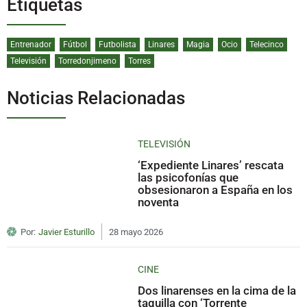
Etiquetas
Entrenador
Fútbol
Futbolista
Linares
Magia
Ocio
Telecinco
Televisión
Torredonjimeno
Torres
Noticias Relacionadas
TELEVISIÓN
‘Expediente Linares’ rescata
las psicofonías que
obsesionaron a España en los
noventa
Por:
Javier Esturillo
28 mayo 2026
CINE
Dos linarenses en la cima de la
taquilla con ‘Torrente