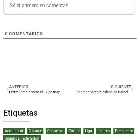
0
COMENTARIOS
ANTERIOR
SIGUIENTE
Férriz llama a votar el 17 de mayo para defender los servicios públicos
Santana Motors exhibe en Barcelona su hoja de ruta para liderar la nueva automoción española
Etiquetas
Actualidad
Balance
Deportivo
Fútbol
Liga
Linares
Presidente
Segunda Federación