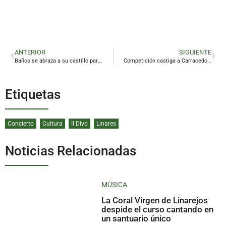
ANTERIOR
SIGUIENTE
Baños se abraza a su castillo para construir un futuro en igualdad
Competición castiga a Carracedo con dos partidos
Etiquetas
Concierto
Cultura
Il Divo
Linares
Noticias Relacionadas
MÚSICA
La Coral Virgen de Linarejos
despide el curso cantando en
un santuario único