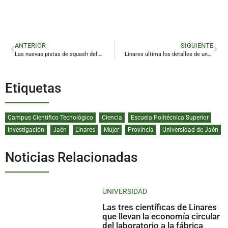
ANTERIOR
SIGUIENTE
Las nuevas pistas de squash del Mariano de la Paz van tomando forma
Linares ultima los detalles de una nueva edición de la Feria de las Asociaciones
Etiquetas
Campus Científico Tecnológico
Ciencia
Escuela Politécnica Superior
Investigación
Jaén
Linares
Mujer
Provincia
Universidad de Jaén
Noticias Relacionadas
UNIVERSIDAD
Las tres científicas de Linares
que llevan la economía circular
del laboratorio a la fábrica