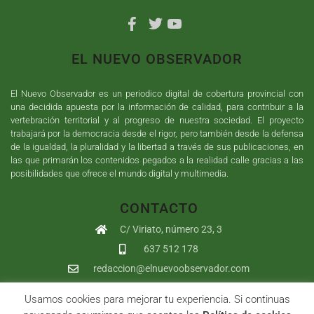
EL NUEVO OBSERVADOR
El Nuevo Observador es un periodico digital de cobertura provincial con
una decidida apuesta por la información de calidad, para contribuir a la
vertebración territorial y al progreso de nuestra sociedad. El proyecto
trabajará por la democracia desde el rigor, pero también desde la defensa
de la igualdad, la pluralidad y la libertad a través de sus publicaciones, en
las que primarán los contenidos pegados a la realidad calle gracias a las
posibilidades que ofrece el mundo digital y multimedia.
CONTACTO
C/ Viriato, número 23, 3
637 512 178
redaccion@elnuevoobservador.com
Usamos cookies para mejorar tu experiencia. Si continuas
Copyright ©
2026
El Nuevo Observador
| Sumurdigital
Diseño web