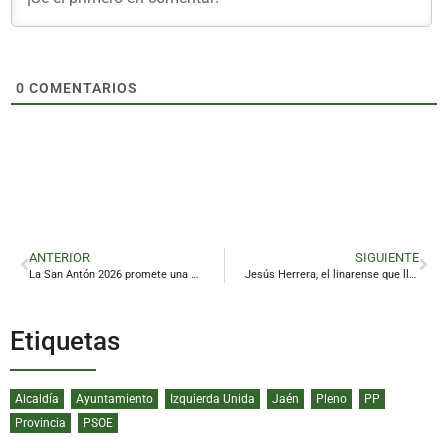
0
COMENTARIOS
ANTERIOR
SIGUIENTE
La San Antón 2026 promete una batalla de altura en las calles de Jaén
Jesús Herrera, el linarense que lleva la música clásica más allá del atril
Etiquetas
Alcaldía
Ayuntamiento
Izquierda Unida
Jaén
Pleno
PP
Provincia
PSOE