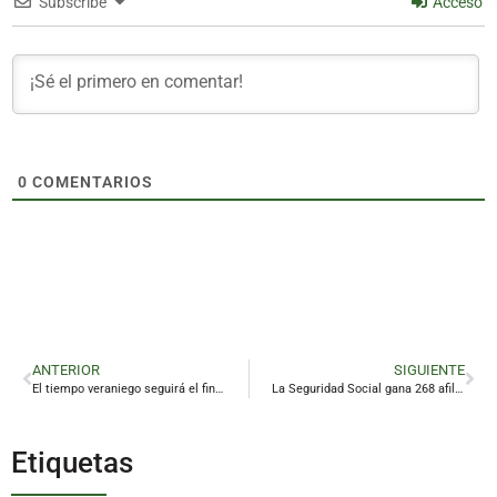
Subscribe
Acceso
0
COMENTARIOS
ANTERIOR
SIGUIENTE
El tiempo veraniego seguirá el fin de semana y la próxima semana hará más calor
La Seguridad Social gana 268 afiliados en Linares en abril y se sitúa en los 12.049 cotizantes
Etiquetas