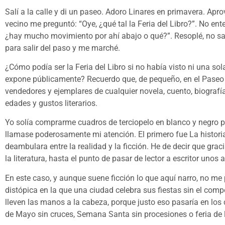
Salí a la calle y di un paseo. Adoro Linares en primavera. Apr
vecino me preguntó: “Oye, ¿qué tal la Feria del Libro?”. No ente
¿hay mucho movimiento por ahí abajo o qué?”. Resoplé, no sab
para salir del paso y me marché.
¿Cómo podía ser la Feria del Libro si no había visto ni una so
expone públicamente? Recuerdo que, de pequeño, en el Paseo d
vendedores y ejemplares de cualquier novela, cuento, biografí
edades y gustos literarios.
Yo solía comprarme cuadros de terciopelo en blanco y negro pa
llamase poderosamente mi atención. El primero fue La histor
deambulara entre la realidad y la ficción. He de decir que graci
la literatura, hasta el punto de pasar de lector a escritor unos
En este caso, y aunque suene ficción lo que aquí narro, no m
distópica en la que una ciudad celebra sus fiestas sin el comp
lleven las manos a la cabeza, porque justo eso pasaría en los
de Mayo sin cruces, Semana Santa sin procesiones o feria de l