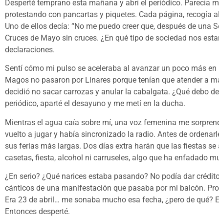
Desperté temprano esta mañana y abrí el periódico. Parecía m
protestando con pancartas y piquetes. Cada página, recogía 
Uno de ellos decía: “No me puedo creer que, después de una 
Cruces de Mayo sin cruces. ¿En qué tipo de sociedad nos esta
declaraciones.
Sentí cómo mi pulso se aceleraba al avanzar un poco más en mi
Magos no pasaron por Linares porque tenían que atender a má
decidió no sacar carrozas y anular la cabalgata. ¿Qué debo deci
periódico, aparté el desayuno y me metí en la ducha.
Mientras el agua caía sobre mí, una voz femenina me sorprend
vuelto a jugar y había sincronizado la radio. Antes de ordena
sus ferias más largas. Dos días extra harán que las fiestas se
casetas, fiesta, alcohol ni carruseles, algo que ha enfadado m
¿En serio? ¿Qué narices estaba pasando? No podía dar crédito. 
cánticos de una manifestación que pasaba por mi balcón. Prote
Era 23 de abril… me sonaba mucho esa fecha, ¿pero de qué? Era
Entonces desperté.