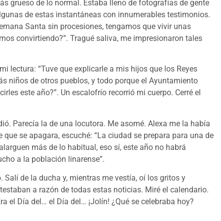
ás grueso de lo normal. Estaba lleno de fotografías de gente
algunas de estas instantáneas con innumerables testimonios.
Semana Santa sin procesiones, tengamos que vivir unas
mos convirtiendo?”. Tragué saliva, me impresionaron tales
 lectura: “Tuve que explicarle a mis hijos que los Reyes
s niños de otros pueblos, y todo porque el Ayuntamiento
rles este año?”. Un escalofrío recorrió mi cuerpo. Cerré el
ió. Parecía la de una locutora. Me asomé. Alexa me la había
rle que se apagara, escuché: “La ciudad se prepara para una de
 alarguen más de lo habitual, eso sí, este año no habrá
ucho a la población linarense”.
Salí de la ducha y, mientras me vestía, oí los gritos y
staban a razón de todas estas noticias. Miré el calendario.
 el Día del… el Día del… ¡Jolín! ¿Qué se celebraba hoy?