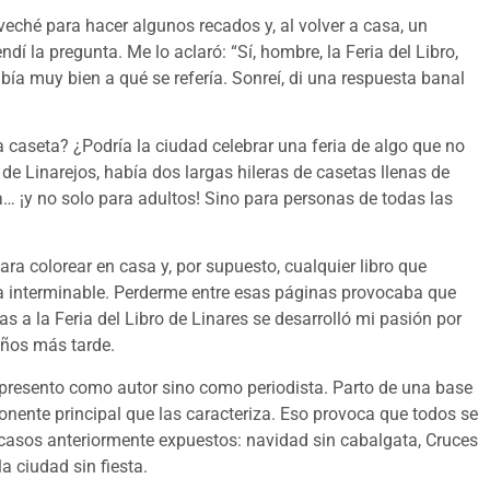
oveché para hacer algunos recados y, al volver a casa, un
ndí la pregunta. Me lo aclaró: “Sí, hombre, la Feria del Libro,
ía muy bien a qué se refería. Sonreí, di una respuesta banal
la caseta? ¿Podría la ciudad celebrar una feria de algo que no
e Linarejos, había dos largas hileras de casetas llenas de
a… ¡y no solo para adultos! Sino para personas de todas las
ra colorear en casa y, por supuesto, cualquier libro que
ia interminable. Perderme entre esas páginas provocaba que
as a la Feria del Libro de Linares se desarrolló mi pasión por
 años más tarde.
e presento como autor sino como periodista. Parto de una base
onente principal que las caracteriza. Eso provoca que todos se
 casos anteriormente expuestos: navidad sin cabalgata, Cruces
a ciudad sin fiesta.