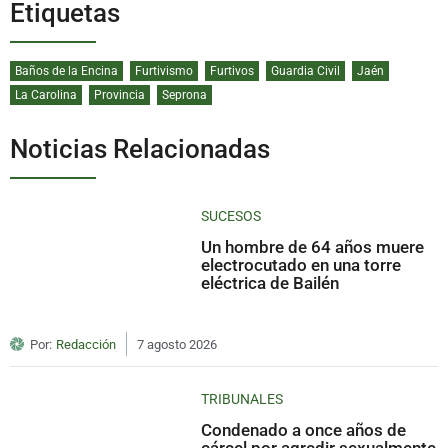
Etiquetas
Baños de la Encina
Furtivismo
Furtivos
Guardia Civil
Jaén
La Carolina
Provincia
Seprona
Noticias Relacionadas
SUCESOS
Un hombre de 64 años muere
electrocutado en una torre
eléctrica de Bailén
Por:
Redacción
7 agosto 2026
TRIBUNALES
Condenado a once años de
cárcel por agredir sexualmente