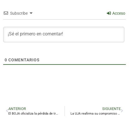
Subscribe
Acceso
0
COMENTARIOS
ANTERIOR
SIGUIENTE
El BOJA oficializa la pérdida de tres nuevas unidades en la escuela pública de Linares
La UJA reafirma su compromiso con Linares y facilita el traslado de los juzgados al antiguo Peritos