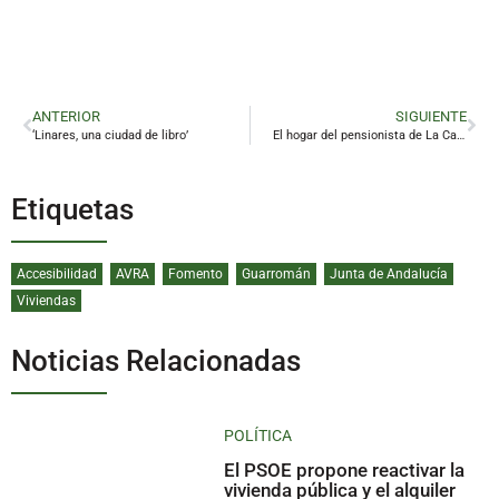
ANTERIOR
SIGUIENTE
‘Linares, una ciudad de libro’
El hogar del pensionista de La Carolina reabre con una imagen renovada
Etiquetas
Accesibilidad
AVRA
Fomento
Guarromán
Junta de Andalucía
Viviendas
Noticias Relacionadas
POLÍTICA
El PSOE propone reactivar la
vivienda pública y el alquiler