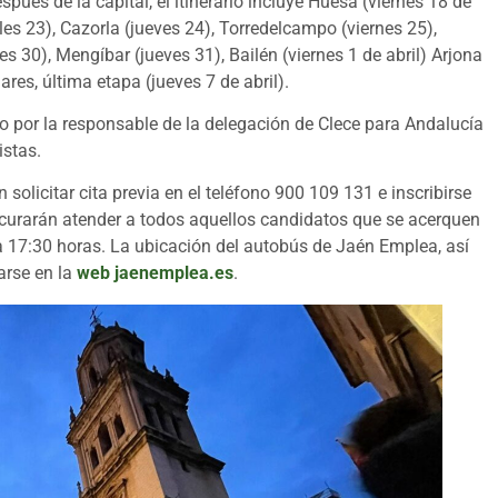
espués de la capital, el itinerario incluye Huesa (viernes 18 de
es 23), Cazorla (jueves 24), Torredelcampo (viernes 25),
s 30), Mengíbar (jueves 31), Bailén (viernes 1 de abril) Arjona
ares, última etapa (jueves 7 de abril).
o por la responsable de la delegación de Clece para Andalucía
istas.
olicitar cita previa en el teléfono 900 109 131 e inscribirse
rocurarán atender a todos aquellos candidatos que se acerquen
0 a 17:30 horas. La ubicación del autobús de Jaén Emplea, así
arse en la
web jaenemplea.es
.