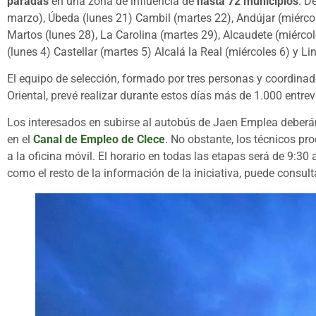
paradas
en una zona de influencia de
hasta 72 municipios
. D
marzo), Úbeda (lunes 21) Cambil (martes 22), Andújar (miércol
Martos (lunes 28), La Carolina (martes 29), Alcaudete (miércole
(lunes 4) Castellar (martes 5) Alcalá la Real (miércoles 6) y Lin
El equipo de selección, formado por tres personas y coordinad
Oriental, prevé realizar durante estos días más de 1.000 entrev
Los interesados en subirse al autobús de Jaen Emplea deberán s
en el
Canal de Empleo de Clece
. No obstante, los técnicos p
a la oficina móvil. El horario en todas las etapas será de 9:3
como el resto de la información de la iniciativa, puede consult