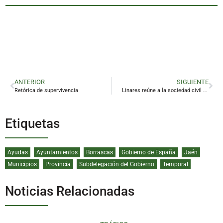
ANTERIOR
SIGUIENTE
Retórica de supervivencia
Linares reúne a la sociedad civil para debatir el rumbo del tren en Jaén
Etiquetas
Ayudas
Ayuntamientos
Borrascas
Gobierno de España
Jaén
Municipios
Provincia
Subdelegación del Gobierno
Temporal
Noticias Relacionadas