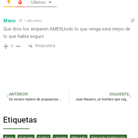
Últimos
Manu
1 año antes
Que dios los amparen AMEN,todo lo que venga será mejor de
lo que había seguro
Respuesta
0
ANTERIOR
SIGUIENTE
Un verano repleto de propuestas para los jóvenes linarenses
Juan Navarro, un hombre que regala vida
Etiquetas
Bajas
Fichajes
Fútbol
Linares
Mercado
Segunda Federación