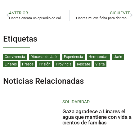
ANTERIOR
SIGUIENTE
Linares encara un episodio de calor intenso a las puertas del verano
Linares mueve ficha para dar mayor proyección a su Concurso Nacional de Tarantas
Etiquetas
Convivencia
Diócesis de Jaén
Experiencia
Hermandad
Jaén
Linares
Presos
Prisión
Provincia
Rescate
Visita
Noticias Relacionadas
SOLIDARIDAD
Gaza agradece a Linares el
agua que mantiene con vida a
cientos de familias