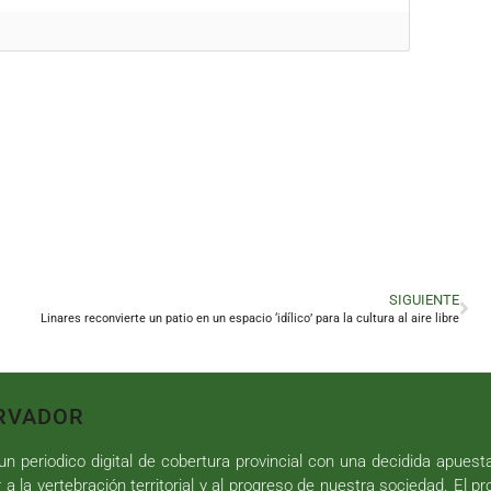
SIGUIENTE
Linares reconvierte un patio en un espacio ‘idílico’ para la cultura al aire libre
RVADOR
n periodico digital de cobertura provincial con una decidida apuest
r a la vertebración territorial y al progreso de nuestra sociedad. El p