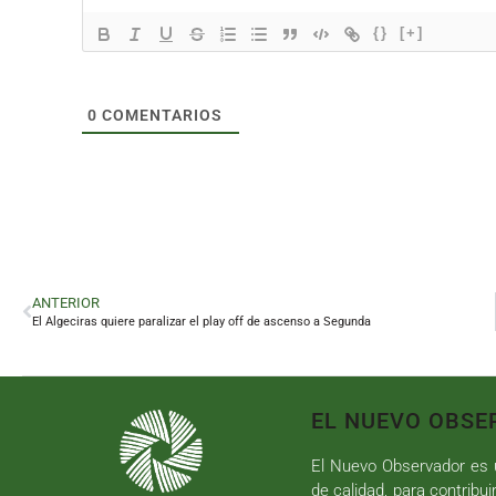
{}
[+]
0
COMENTARIOS
ANTERIOR
El Algeciras quiere paralizar el play off de ascenso a Segunda
EL NUEVO OBSE
El Nuevo Observador es u
de calidad, para contribui