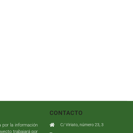
CONTACTO
a por la información
C/ Viriato, número 23, 3
royecto trabajará por