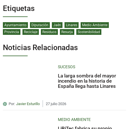
Etiquetas
Ayuntamiento
Diputación
Jaén
Linares
Medio Ambiente
Provincia
Reciclaje
Residuos
Resurja
Sostenibilidad
Noticias Relacionadas
SUCESOS
La larga sombra del mayor
incendio en la historia de
España llega hasta Linares
Por:
Javier Esturillo
27 julio 2026
MEDIO AMBIENTE
LiBiTec fabrica su propio