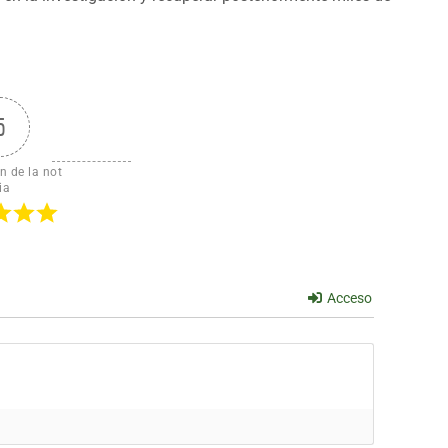
5
n de la not
ia
Acceso