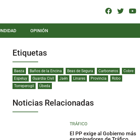
UNDIDAD
OPINIÓN
Etiquetas
Baeza
Baños de la Encina
Beas de Segura
Carboneros
Cobre
Espeluy
Guardia Civil
Jaén
Linares
Provincia
Robo
Torreperogil
Úbeda
Noticias Relacionadas
TRÁFICO
El PP exige al Gobierno más
examinadores de Tráfico