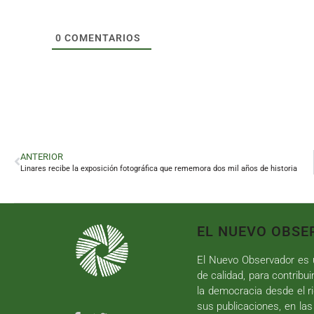
0
COMENTARIOS
ANTERIOR
Linares recibe la exposición fotográfica que rememora dos mil años de historia
EL NUEVO OBSE
El Nuevo Observador es u
de calidad, para contribui
la democracia desde el ri
sus publicaciones, en las