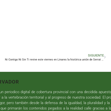
SIGUIENTE
Ni Contigo Ni Sin Ti revive este viernes en Linares la histórica unión de Serrat y Sabina
RVADOR
n periodico digital de cobertura provincial con una decidida apuest
r a la vertebración territorial y al progreso de nuestra sociedad. El p
gor, pero también desde la defensa de la igualdad, la pluralidad y la 
 que primarán los contenidos pegados a la realidad calle gracias a l