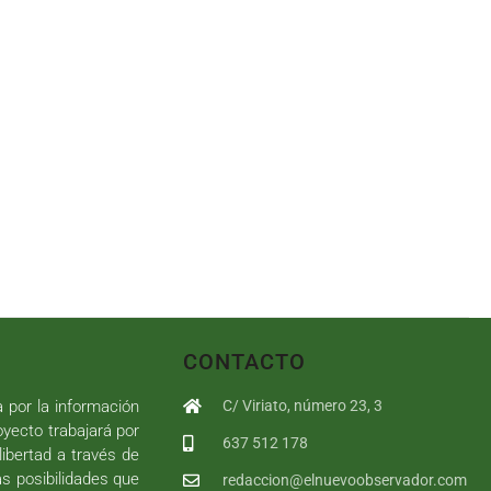
CONTACTO
a por la información
C/ Viriato, número 23, 3
royecto trabajará por
637 512 178
libertad a través de
as posibilidades que
redaccion@elnuevoobservador.com