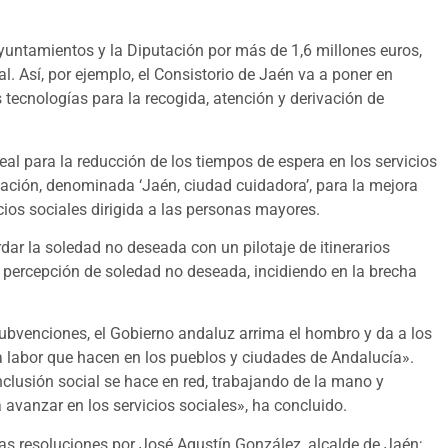
ayuntamientos y la Diputación por más de 1,6 millones euros,
. Así, por ejemplo, el Consistorio de Jaén va a poner en
s tecnologías para la recogida, atención y derivación de
eal para la reducción de los tiempos de espera en los servicios
uación, denominada ‘Jaén, ciudad cuidadora’, para la mejora
icios sociales dirigida a las personas mayores.
rdar la soledad no deseada con un pilotaje de itinerarios
 percepción de soledad no deseada, incidiendo en la brecha
ubvenciones, el Gobierno andaluz arrima el hombro y da a los
a labor que hacen en los pueblos y ciudades de Andalucía».
clusión social se hace en red, trabajando de la mano y
 avanzar en los servicios sociales», ha concluido.
s resoluciones por José Agustín González, alcalde de Jaén;