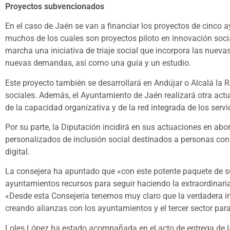
Proyectos subvencionados
En el caso de Jaén se van a financiar los proyectos de cinco 
muchos de los cuales son proyectos piloto en innovación social
marcha una iniciativa de triaje social que incorpora las nueva
nuevas demandas, así como una guía y un estudio.
Este proyecto también se desarrollará en Andújar o Alcalá la R
sociales. Además, el Ayuntamiento de Jaén realizará otra act
de la capacidad organizativa y de la red integrada de los serv
Por su parte, la Diputación incidirá en sus actuaciones en abo
personalizados de inclusión social destinados a personas con
digital.
La consejera ha apuntado que «con este potente paquete de s
ayuntamientos recursos para seguir haciendo la extraordinari
«Desde esta Consejería tenemos muy claro que la verdadera in
creando alianzas con los ayuntamientos y el tercer sector para
Loles López ha estado acompañada en el acto de entrega de la