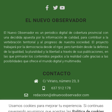
EL NUEVO OBSERVADOR
El Nuevo Observador es un periodico digital de cobertura provincial con
una decidida apuesta por la información de calidad, para contribuir a la
vertebración territorial y al progreso de nuestra sociedad. El proyecto
trabajará por la democracia desde el rigor, pero también desde la defensa
de la igualdad, la pluralidad y la libertad a través de sus publicaciones, en
las que primarán los contenidos pegados a la realidad calle gracias a las
posibilidades que ofrece el mundo digital y multimedia.
CONTACTO
C/ Viriato, número 23, 3
637 512 178
redaccion@elnuevoobservador.com
Usamos cookies para mejorar tu experiencia. Si continuas
Copyright ©
2026
El Nuevo Observador
| Sumurdigital
Diseño web
navegando asumimos que aceptas las
Política de cookies