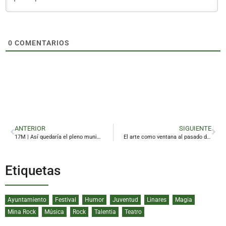
0
COMENTARIOS
ANTERIOR
SIGUIENTE
17M | Así quedaría el pleno municipal de Linares con los resultados de las andaluzas
El arte como ventana al pasado de Linares
Etiquetas
Ayuntamiento
Festival
Humor
Juventud
Linares
Magia
Mina Rock
Música
Rock
Talentia
Teatro