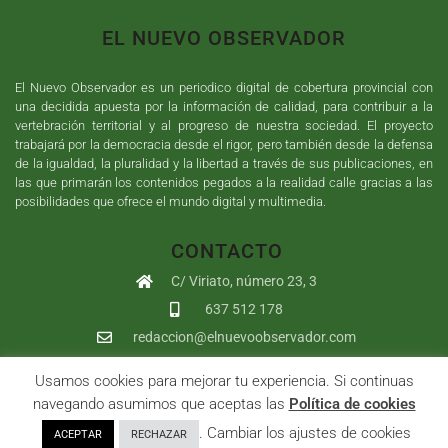
EL NUEVO OBSERVADOR
El Nuevo Observador es un periodico digital de cobertura provincial con
una decidida apuesta por la información de calidad, para contribuir a la
vertebración territorial y al progreso de nuestra sociedad. El proyecto
trabajará por la democracia desde el rigor, pero también desde la defensa
de la igualdad, la pluralidad y la libertad a través de sus publicaciones, en
las que primarán los contenidos pegados a la realidad calle gracias a las
posibilidades que ofrece el mundo digital y multimedia.
CONTACTO
C/ Viriato, número 23, 3
637 512 178
redaccion@elnuevoobservador.com
Usamos cookies para mejorar tu experiencia. Si continuas
Copyright ©
2026
El Nuevo Observador
| Sumurdigital
Diseño web
navegando asumimos que aceptas las
Política de cookies
y
Desarrollo
| All Rights Reserved |
Aviso Legal
|
Política de
. Cambiar los ajustes de cookies
ACEPTAR
RECHAZAR
Privacidad
|
Política de cookies
|
User