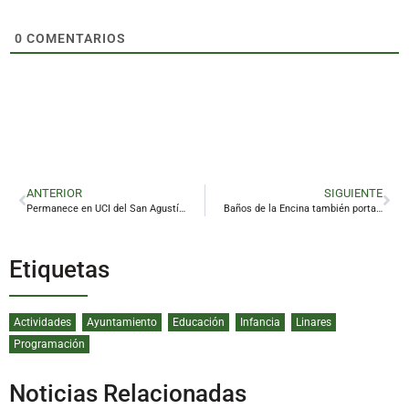
0
COMENTARIOS
ANTERIOR
SIGUIENTE
Permanece en UCI del San Agustín el joven herido en el accidente mortal en Linares
Baños de la Encina también portará el brazalete de ‘capitán de la provincia’
Etiquetas
Actividades
Ayuntamiento
Educación
Infancia
Linares
Programación
Noticias Relacionadas