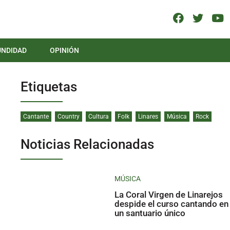
UNDIDAD
OPINIÓN
Etiquetas
Cantante
Country
Cultura
Folk
Linares
Música
Rock
Noticias Relacionadas
MÚSICA
La Coral Virgen de Linarejos
despide el curso cantando en
un santuario único