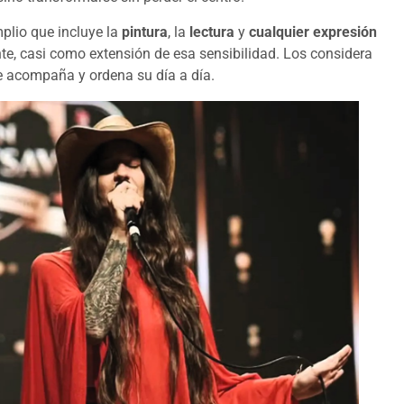
plio que incluye la
pintura
, la
lectura
y
cualquier expresión
e, casi como extensión de esa sensibilidad. Los considera
e acompaña y ordena su día a día.