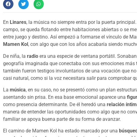
En
Linares
, la música no siempre entra por la puerta principa
campo, se queda flotando entre habitaciones abiertas o se mez
entre juego y destino. Así empezó a formarse el vínculo de M
Mamen Kol
, con algo que con los años acabaría siendo much
De niña, la
radio
era una especie de ventana portátil. Sonaban 
geografía imaginada que conectaba con sus emociones más t
también fueron testigos involuntarios de una vocación que no
casi natural, como si la voz necesitara salir para comprobar qu
La
música
, en su caso, no se presentó como un plan estructur
asentando sin prisa. En esa base emocional aparece una
figu
como presencia determinante. De él heredó una
relación ínti
manera de entender las oportunidades como algo que no conv
familiar se apoya buena parte de su forma de avanzar.
El camino de Mamen Kol ha estado marcado por una
búsqueda