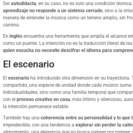
Ser
autodidacta
, en su caso, no es solo una condición técnic
aprendizaje no responde a un sistema cerrado
, sino a la int
manera de entender la música como un terreno amplio, sin fron
camina.
En
inglés
encuentra una herramienta que amplía el alcance emoc
como un puente. La intención no es la traducción literal de la
quien escucha no necesite descifrar el idioma para comprend
El escenario
El
escenario
ha introducido otra dimensión en su trayectoria.
compartido, una especie de unidad donde cada músico suma 
individualidades, sino como una familia temporal que compart
con el
proceso creativo en casa
, más íntimo y silencioso, au
la intención permanece estable.
También hay una
coherencia entre su personalidad y lo que 
impredecible, con una tendencia a
explorar sin perder la cal
atrevimiento, una elegancia que no busca romper por romper, s