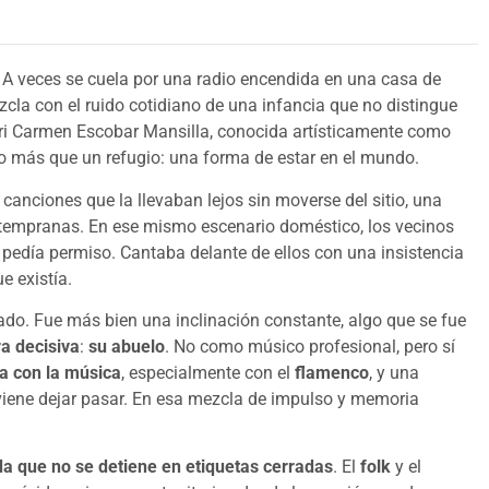
l. A veces se cuela por una radio encendida en una casa de
cla con el ruido cotidiano de una infancia que no distingue
ari Carmen Escobar Mansilla, conocida artísticamente como
o más que un refugio: una forma de estar en el mundo.
canciones que la llevaban lejos sin moverse del sitio, una
empranas. En ese mismo escenario doméstico, los vecinos
 pedía permiso. Cantaba delante de ellos con una insistencia
e existía.
ado. Fue más bien una inclinación constante, algo que se fue
ra decisiva
:
su abuelo
. No como músico profesional, pero sí
ma con la música
, especialmente con el
flamenco
, y una
iene dejar pasar. En esa mezcla de impulso y memoria
 que no se detiene en etiquetas cerradas
. El
folk
y el