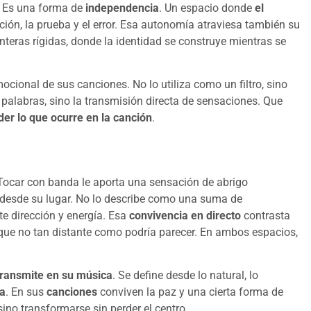
a. Es una forma de
independencia
. Un espacio donde
el
uición, la prueba y el error. Esa autonomía atraviesa también su
teras rígidas, donde la identidad se construye mientras se
ional de sus canciones. No lo utiliza como un filtro, sino
s palabras, sino la transmisión directa de sensaciones. Que
er lo que ocurre en la canción
.
 Tocar con banda le aporta una sensación de abrigo
desde su lugar. No lo describe como una suma de
e dirección y energía. Esa
convivencia en directo
contrasta
nque no tan distante como podría parecer. En ambos espacios,
transmite en su música
. Se define desde lo natural, lo
ma
. En sus
canciones
conviven la paz y una cierta forma de
ino transformarse sin perder el centro.