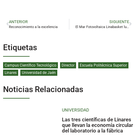
ANTERIOR
SIGUIENTE
Reconocimiento a la excelencia
El Mar Fotovoltaica Linabasket luchará por el bronce en el Andaluz júnior
Etiquetas
Campus Científico Tecnológico
Director
Escuela Politécnica Superior
Linares
Universidad de Jaén
Noticias Relacionadas
UNIVERSIDAD
Las tres científicas de Linares
que llevan la economía circular
del laboratorio a la fábrica